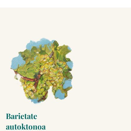
Barietate
autoktonoa