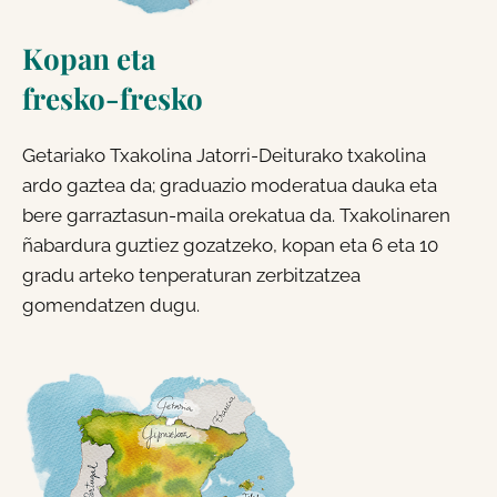
Kopan eta
fresko-fresko
Getariako Txakolina Jatorri-Deiturako txakolina
ardo gaztea da; graduazio moderatua dauka eta
bere garraztasun-maila orekatua da. Txakolinaren
ñabardura guztiez gozatzeko, kopan eta 6 eta 10
gradu arteko tenperaturan zerbitzatzea
gomendatzen dugu.