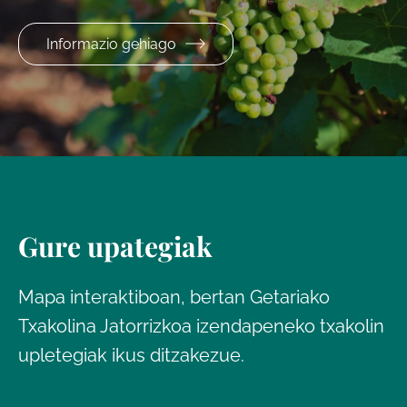
Informazio gehiago
Gure upategiak
Mapa interaktiboan, bertan Getariako
Txakolina Jatorrizkoa izendapeneko txakolin
upletegiak ikus ditzakezue.