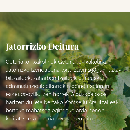
Jatorrizko Deitura
Getariako Txakolinak Getariako Txakolina
Jatorrizko Izendapena lortu zuen 1989an, uzta-
biltzaileek, zaharberritzaileek eta euskal
administrazioak elkarrekin egindako lanari
esker. 2007tik, izen horrek Gipuzkoa osoa
hartzen du, eta bertako Kontseilu Arautzaileak
bertako mahatsez egindako ardo honen
kalitatea eta jatorria bermatzen ditu.