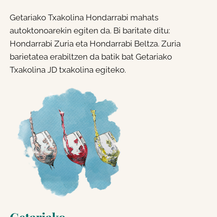
Getariako Txakolina Hondarrabi mahats
autoktonoarekin egiten da. Bi baritate ditu:
Hondarrabi Zuria eta Hondarrabi Beltza. Zuria
barietatea erabiltzen da batik bat Getariako
Txakolina JD txakolina egiteko.