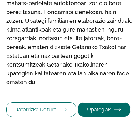
mahats-barietate autoktonoari zor dio bere
berezitasuna, Hondarrabi izenekoari, hain
zuzen. Upategi familiarren elaborazio zainduak,
klima atlantikoak eta gure mahastien inguru
zoragarriak, nortasun eta jite jatorrak, bere-
bereak, ematen dizkiote Getariako Txakolinari.
Estatuan eta nazioartean gogotik
kontsumitzeak Getariako Txakolinaren
upategien kalitatearen eta lan bikainaren fede
ematen du.
Jatorrizko Deitura
Upategiak