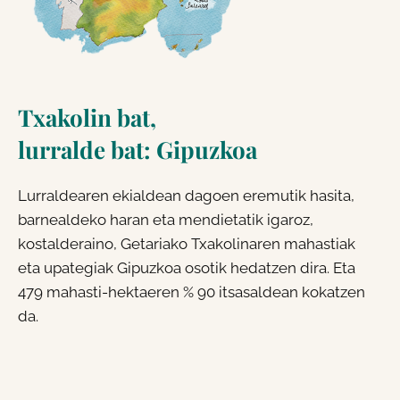
Txakolin bat,
lurralde bat: Gipuzkoa
Lurraldearen ekialdean dagoen eremutik hasita,
barnealdeko haran eta mendietatik igaroz,
kostalderaino, Getariako Txakolinaren mahastiak
eta upategiak Gipuzkoa osotik hedatzen dira. Eta
479 mahasti-hektaeren % 90 itsasaldean kokatzen
da.