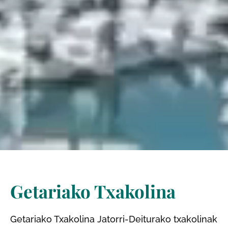
Getariako Txakolina
Getariako Txakolina Jatorri-Deiturako txakolinak