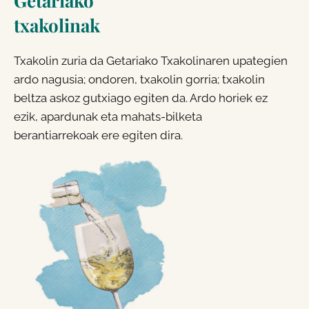
Getariako
txakolinak
Txakolin zuria da Getariako Txakolinaren upategien
ardo nagusia; ondoren, txakolin gorria; txakolin
beltza askoz gutxiago egiten da. Ardo horiek ez
ezik, apardunak eta mahats-bilketa
berantiarrekoak ere egiten dira.