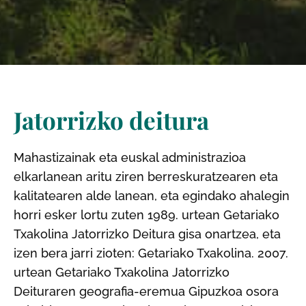
Jatorrizko deitura
Mahastizainak eta euskal administrazioa
elkarlanean aritu ziren berreskuratzearen eta
kalitatearen alde lanean, eta egindako ahalegin
horri esker lortu zuten 1989. urtean Getariako
Txakolina Jatorrizko Deitura gisa onartzea, eta
izen bera jarri zioten: Getariako Txakolina. 2007.
urtean Getariako Txakolina Jatorrizko
Deituraren geografia-eremua Gipuzkoa osora