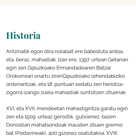
Historia
Antzinatik egon dira nolabait ere babestuta ardoa,
eta, beraz, mahastiak. Izan ere, 1397. urtean Getarian
egin zen Gipuzkoako Ermandadearen Batzar
Orokorrean onartu zirenGipuzkoako lehendabiziko
ordenantzak, eta 18. puntuan xedatu zen heriotza-
zigorra izango zuela mahastiak suntsitzen zituenak.
XVI. eta XVII. mendeetan mahastigintza garatu egin
zen eta 1509. urteaz geroztik, gutxienez, bazen
Donostian mahatsondoak inausten zituen gremio
bat (Podavineak), 400 gizonez osatutakoa. XVIII.