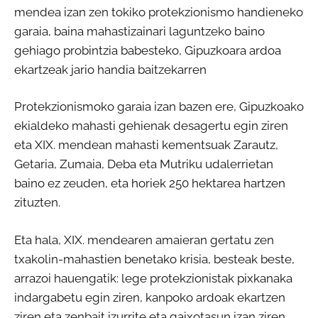
mendea izan zen tokiko protekzionismo handieneko
garaia, baina mahastizainari laguntzeko baino
gehiago probintzia babesteko, Gipuzkoara ardoa
ekartzeak jario handia baitzekarren
Protekzionismoko garaia izan bazen ere, Gipuzkoako
ekialdeko mahasti gehienak desagertu egin ziren
eta XIX. mendean mahasti kementsuak Zarautz,
Getaria, Zumaia, Deba eta Mutriku udalerrietan
baino ez zeuden, eta horiek 250 hektarea hartzen
zituzten.
Eta hala, XIX. mendearen amaieran gertatu zen
txakolin-mahastien benetako krisia, besteak beste,
arrazoi hauengatik: lege protekzionistak pixkanaka
indargabetu egin ziren, kanpoko ardoak ekartzen
ziren eta zenbait izurrite eta gaixotasun izan ziren