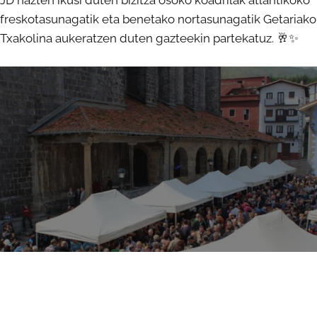
JD hazten ikusi duten bizitza osoko koadrilak atlantikoko
freskotasunagatik eta benetako nortasunagatik Getariako
Txakolina aukeratzen duten gazteekin partekatuz. 🥂✨