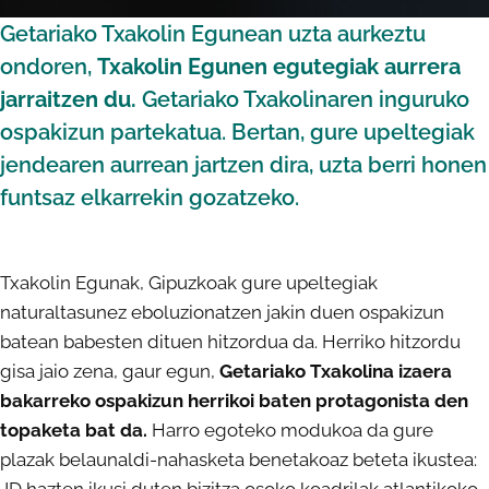
Getariako Txakolin Egunean uzta aurkeztu
ondoren,
Txakolin Egunen egutegiak aurrera
jarraitzen du.
Getariako Txakolinaren inguruko
ospakizun partekatua. Bertan, gure upeltegiak
jendearen aurrean jartzen dira, uzta berri honen
funtsaz elkarrekin gozatzeko.
Txakolin Egunak, Gipuzkoak gure upeltegiak
naturaltasunez eboluzionatzen jakin duen ospakizun
batean babesten dituen hitzordua da. Herriko hitzordu
gisa jaio zena, gaur egun,
Getariako Txakolina izaera
bakarreko ospakizun herrikoi baten protagonista den
topaketa bat da.
Harro egoteko modukoa da gure
plazak belaunaldi-nahasketa benetakoaz beteta ikustea: