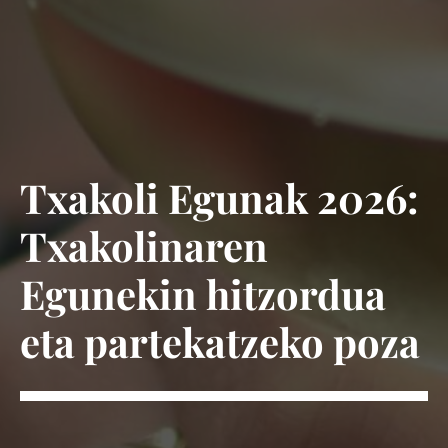
Txakoli Egunak 2026:
Txakolinaren
Egunekin hitzordua
eta partekatzeko poza