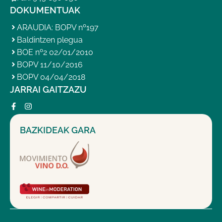
DOKUMENTUAK
ARAUDIA: BOPV nº197
Baldintzen plegua
BOE nº2 02/01/2010
BOPV 11/10/2016
BOPV 04/04/2018
JARRAI GAITZAZU
BAZKIDEAK GARA