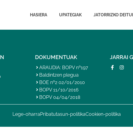
HASIERA
UPATEGIAK
JATORRIZKO DEITU
AN
DOKUMENTUAK
JARRAI 
ARAUDIA: BOPV nº197
Baldintzen plegua
0
BOE nº2 02/01/2010
BOPV 11/10/2016
BOPV 04/04/2018
Lege-oharra
Pribatutasun-politika
Cookien-politika