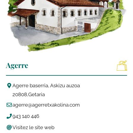
Agerre
Agerre baserria, Askizu auzoa
20808
Getaria
agerre@agerretxakolina.com
943 140 446
Visitez le site web