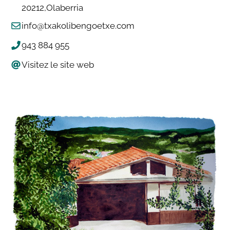
20212
Olaberria
info@txakolibengoetxe.com
943 884 955
Visitez le site web