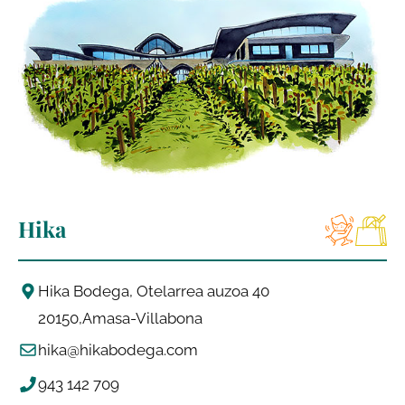
Hika
Hika Bodega, Otelarrea auzoa 40
20150
Amasa-Villabona
hika@hikabodega.com
943 142 709