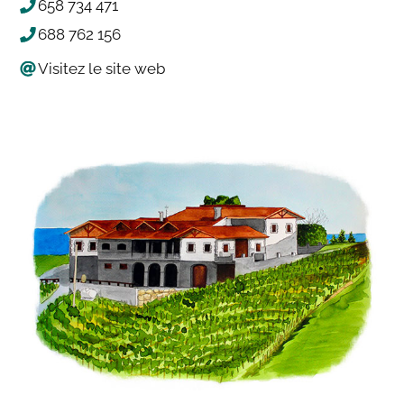
658 734 471
688 762 156
Visitez le site web