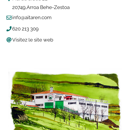
20749
Arroa Behe-Zestoa
info@aitaren.com
620 213 309
Visitez le site web