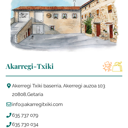
Akarregi-Txiki
Akerregi Txiki baserria, Akerregi auzoa 103
20808
Getaria
info@akarregitxiki.com
635 737 079
635 730 034