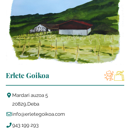
Erlete Goikoa
Mardari auzoa 5
20829
Deba
info@erletegoikoa.com
943 199 293