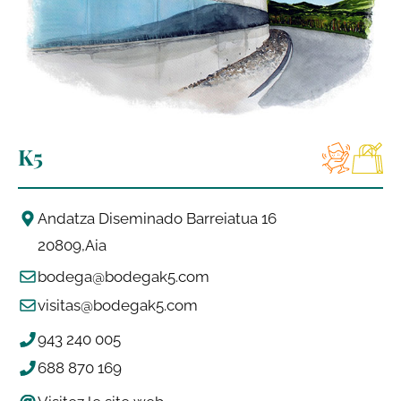
K5
Andatza Diseminado Barreiatua 16
20809
Aia
bodega@bodegak5.com
visitas@bodegak5.com
943 240 005
688 870 169