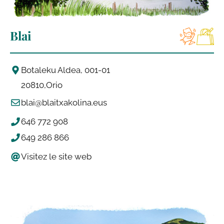
Blai
Botaleku Aldea, 001-01
20810
Orio
blai@blaitxakolina.eus
646 772 908
649 286 866
Visitez le site web