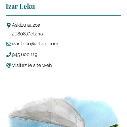
Izar Leku
Askizu auzoa
20808
Getaria
izar-leku@artadi.com
945 600 119
Visitez le site web