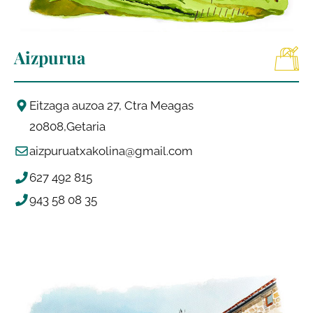
Aizpurua
Eitzaga auzoa 27, Ctra Meagas
20808
Getaria
aizpuruatxakolina@gmail.com
627 492 815
943 58 08 35