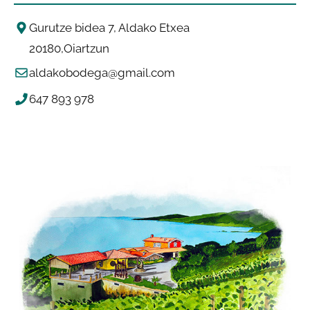
Gurutze bidea 7, Aldako Etxea
20180
Oiartzun
aldakobodega@gmail.com
647 893 978