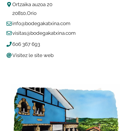
Ortzaika auzoa 20
20810
Orio
info@bodegakatxina.com
visitas@bodegakatxina.com
606 367 693
Visitez le site web