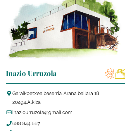
Inazio Urruzola
Garaikoetxea baserria. Arana bailara 18
20494
Alkiza
inaziourruzola@gmail.com
688 844 667