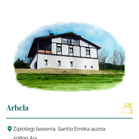
Arbela
Zipiotegi baserria, Santio Erreka auzoa
20809
Aia