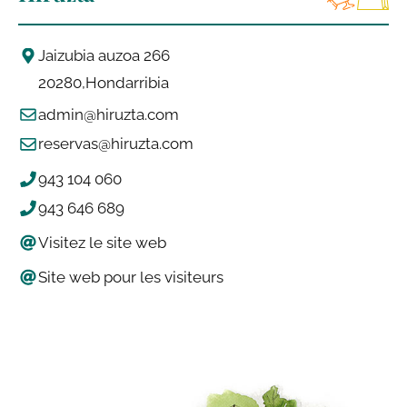
Jaizubia auzoa 266
20280
Hondarribia
admin@hiruzta.com
reservas@hiruzta.com
943 104 060
943 646 689
Visitez le site web
Site web pour les visiteurs