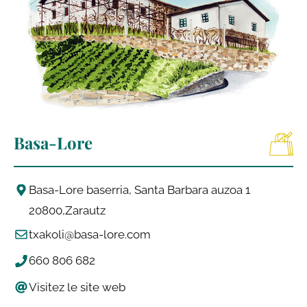
Basa-Lore
Basa-Lore baserria, Santa Barbara auzoa 1
20800
Zarautz
txakoli@basa-lore.com
660 806 682
Visitez le site web