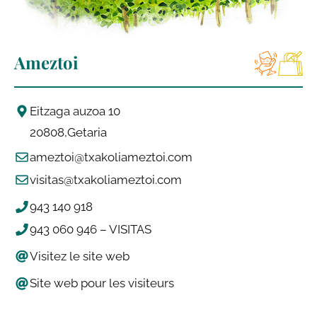
Ameztoi
Eitzaga auzoa 10
20808
Getaria
ameztoi@txakoliameztoi.com
visitas@txakoliameztoi.com
943 140 918
943 060 946 – VISITAS
Visitez le site web
Site web pour les visiteurs