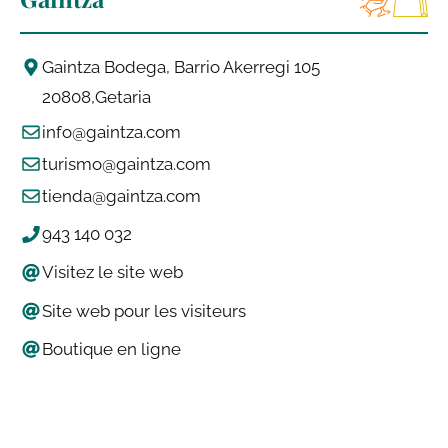
Gaintza Bodega, Barrio Akerregi 105
20808
Getaria
info@gaintza.com
turismo@gaintza.com
tienda@gaintza.com
943 140 032
Visitez le site web
Site web pour les visiteurs
Boutique en ligne