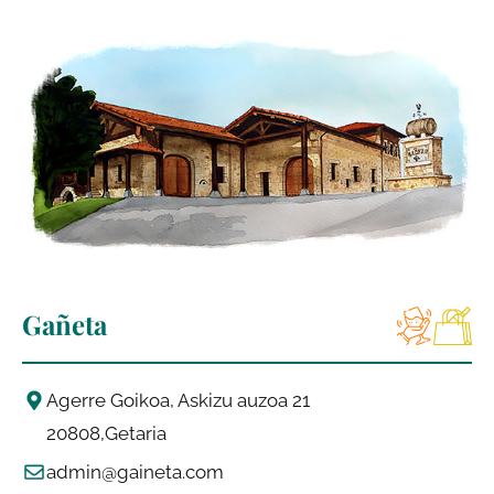
Gañeta
Agerre Goikoa, Askizu auzoa 21
20808
Getaria
admin@gaineta.com