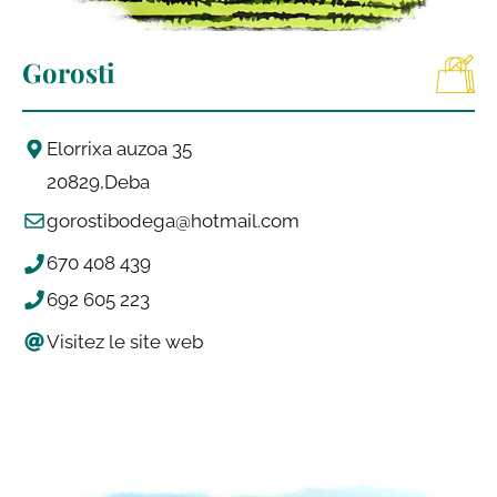
Gorosti
Elorrixa auzoa 35
20829
Deba
gorostibodega@hotmail.com
670 408 439
692 605 223
Visitez le site web