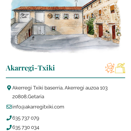
Akarregi-Txiki
Akerregi Txiki baserria, Akerregi auzoa 103
20808
Getaria
info@akarregitxiki.com
635 737 079
635 730 034