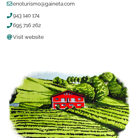
enoturismo@gaineta.com
943 140 174
695 716 262
Visit website