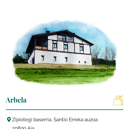
Arbela
Zipiotegi baserria, Santio Erreka auzoa
20809
Aia