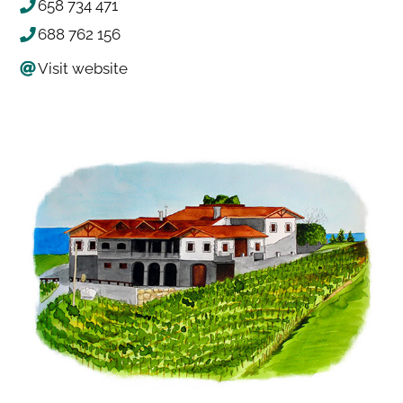
658 734 471
688 762 156
Visit website