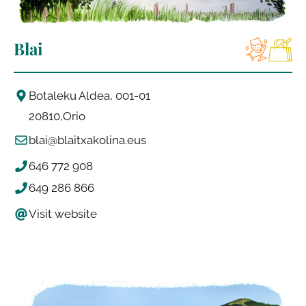
Blai
Botaleku Aldea, 001-01
20810
Orio
blai@blaitxakolina.eus
646 772 908
649 286 866
Visit website