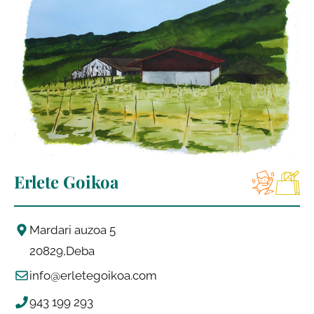
Erlete Goikoa
Mardari auzoa 5
20829
Deba
info@erletegoikoa.com
943 199 293