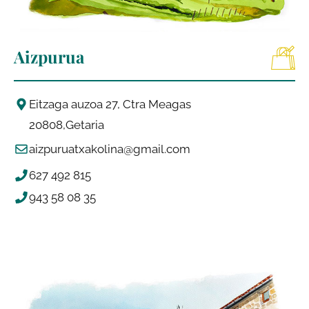
Aizpurua
Eitzaga auzoa 27, Ctra Meagas
20808
Getaria
aizpuruatxakolina@gmail.com
627 492 815
943 58 08 35