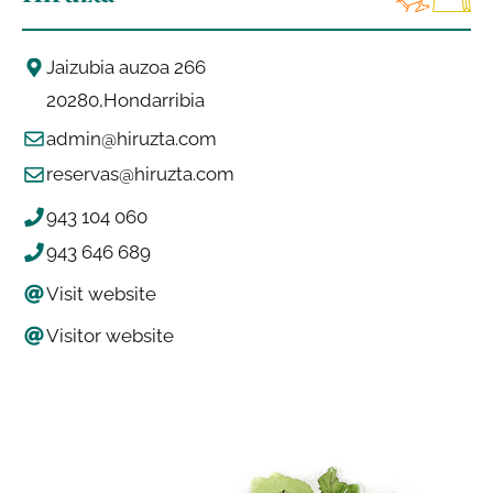
Jaizubia auzoa 266
20280
Hondarribia
admin@hiruzta.com
reservas@hiruzta.com
943 104 060
943 646 689
Visit website
Visitor website