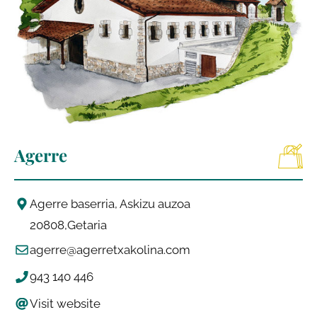
Agerre
Agerre baserria, Askizu auzoa
20808
Getaria
agerre@agerretxakolina.com
943 140 446
Visit website