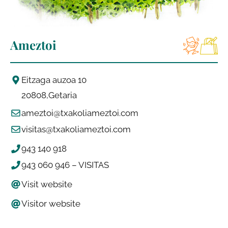
Ameztoi
Eitzaga auzoa 10
20808
Getaria
ameztoi@txakoliameztoi.com
visitas@txakoliameztoi.com
943 140 918
943 060 946 – VISITAS
Visit website
Visitor website