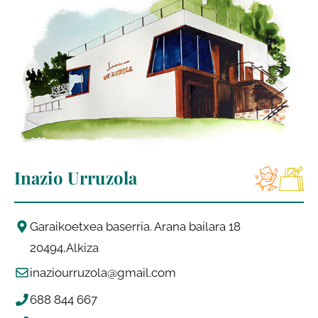
Inazio Urruzola
Garaikoetxea baserria. Arana bailara 18
20494
Alkiza
inaziourruzola@gmail.com
688 844 667