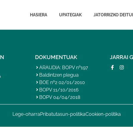
HASIERA
UPATEGIAK
JATORRIZKO DEITU
AN
DOKUMENTUAK
JARRAI 
ARAUDIA: BOPV nº197
Baldintzen plegua
0
BOE nº2 02/01/2010
BOPV 11/10/2016
BOPV 04/04/2018
Lege-oharra
Pribatutasun-politika
Cookien-politika